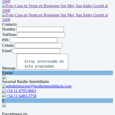
Contacto
Nombre
Teléfono
PIN
Celular
Email
Mensaje
Enviar
Sucursal Basilio Inmobiliaria
administracion@basilioinmobiliaria.com
+54 11 4795-0663
+54 11 6483-3756
0
Encontranos en