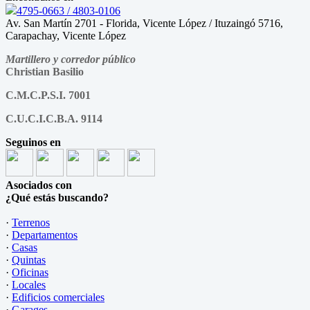
4795-0663 / 4803-0106
Av. San Martín 2701 - Florida, Vicente López / Ituzaingó 5716,
Carapachay, Vicente López
Martillero y corredor público
Christian Basilio
C.M.C.P.S.I. 7001
C.U.C.I.C.B.A. 9114
Seguinos en
Asociados con
¿Qué estás buscando?
·
Terrenos
·
Departamentos
·
Casas
·
Quintas
·
Oficinas
·
Locales
·
Edificios comerciales
·
Garages