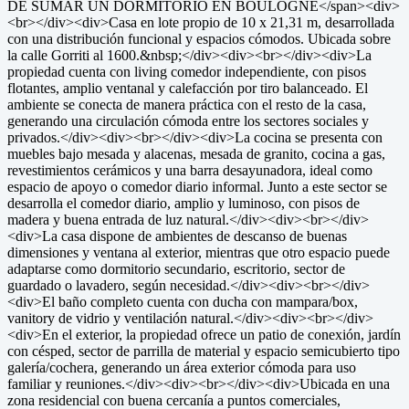
DE SUMAR UN DORMITORIO EN BOULOGNE</span><div>
<br></div><div>Casa en lote propio de 10 x 21,31 m, desarrollada
con una distribución funcional y espacios cómodos. Ubicada sobre
la calle Gorriti al 1600.&nbsp;</div><div><br></div><div>La
propiedad cuenta con living comedor independiente, con pisos
flotantes, amplio ventanal y calefacción por tiro balanceado. El
ambiente se conecta de manera práctica con el resto de la casa,
generando una circulación cómoda entre los sectores sociales y
privados.</div><div><br></div><div>La cocina se presenta con
muebles bajo mesada y alacenas, mesada de granito, cocina a gas,
revestimientos cerámicos y una barra desayunadora, ideal como
espacio de apoyo o comedor diario informal. Junto a este sector se
desarrolla el comedor diario, amplio y luminoso, con pisos de
madera y buena entrada de luz natural.</div><div><br></div>
<div>La casa dispone de ambientes de descanso de buenas
dimensiones y ventana al exterior, mientras que otro espacio puede
adaptarse como dormitorio secundario, escritorio, sector de
guardado o lavadero, según necesidad.</div><div><br></div>
<div>El baño completo cuenta con ducha con mampara/box,
vanitory de vidrio y ventilación natural.</div><div><br></div>
<div>En el exterior, la propiedad ofrece un patio de conexión, jardín
con césped, sector de parrilla de material y espacio semicubierto tipo
galería/cochera, generando un área exterior cómoda para uso
familiar y reuniones.</div><div><br></div><div>Ubicada en una
zona residencial con buena cercanía a puntos comerciales,