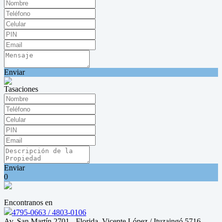
Enviar
Tasaciones
Enviar
0
Encontranos en
4795-0663 / 4803-0106
Av. San Martín 2701 - Florida, Vicente López / Ituzaingó 5716,