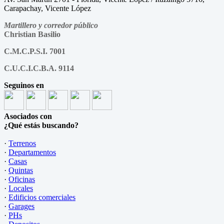
Carapachay, Vicente López
Martillero y corredor público
Christian Basilio
C.M.C.P.S.I. 7001
C.U.C.I.C.B.A. 9114
Seguinos en
Asociados con
¿Qué estás buscando?
·
Terrenos
·
Departamentos
·
Casas
·
Quintas
·
Oficinas
·
Locales
·
Edificios comerciales
·
Garages
·
PHs