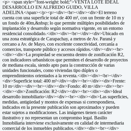
<p> <span style="font-weight: bold;">VENTA LOTE IDEAL
DESARROLLO EN ALFREDO GUIDO, VILLA
ADELINA</span></p><p><div><br></div><div>El terreno
cuenta con una superficie total de 400 m², con un frente de 10 m y
un fondo de 40m,&nbsp; lo que permite múltiples posibilidades de
implantación y desarrollo según normativa vigente, en un entorno
residencial consolidado.</div><div><br></div><div>Ubicado en
una zona estratégica de Carapachay, a metros de Av. Paraná y
cercano a Av. de Mayo, con excelente conectividad, cercanía a
comercios, transporte público y accesos rápidos.</div><div><br>
</div><div>La propiedad se encuentra dentro de zonificación R2,
con indicadores urbanísticos que permiten el desarrollo de proyectos
de mediana escala, siendo apto para la construcción de varias
unidades funcionales, como viviendas tipo dúplex o
emprendimientos orientados a la reventa.</div><div><br></div>
<div>Superficie total: 400 m²</div><div><br></div><div>Frente:
10 m</div><div><br></div><div>Fondo: 40 m</div><div><br>
</div><div>Zonificación: R2</div><div><br></div><div>Ideal
desarrollo inmobiliario</div><div><br></div><div>Las superficies,
medidas, antigüedad y montos de expensas si correspondiera,
indicados en la presente publicación son aproximados y pueden
estar sujetos a modificaciones. Las imágenes tienen carácter
ilustrativo y no representan un compromiso legal. Basilio
Inmobiliaria interviene exclusivamente en calidad de intermediaria
comercial de los inmuebles publicados.</div><div><br></div>