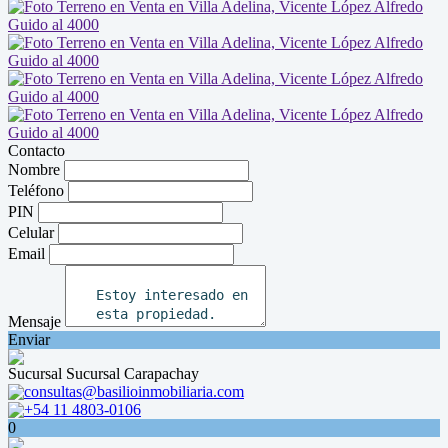
Contacto
Nombre
Teléfono
PIN
Celular
Email
Mensaje
Enviar
Sucursal Sucursal Carapachay
consultas@basilioinmobiliaria.com
+54 11 4803-0106
0